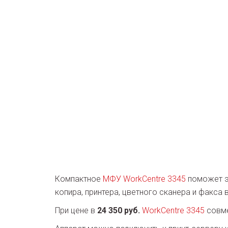
Компактное
МФУ
WorkCentre 3345
поможет эк
копира, принтера, цветного сканера и факса
При цене в
24 350 руб.
WorkCentre 3345
совме